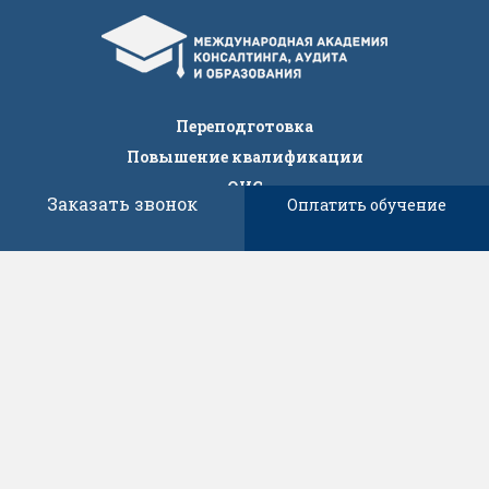
Переподготовка
Повышение квалификации
ОИС
Заказать звонок
Оплатить обучение
IT
НИОКР
Версия для слабовидящих
Оборудование
Event
Контакты
Об академии
Тел.:
8 800 700 32 72
E-mail:
sales@macao.ac
430001, Республика Мордовия, г.о.